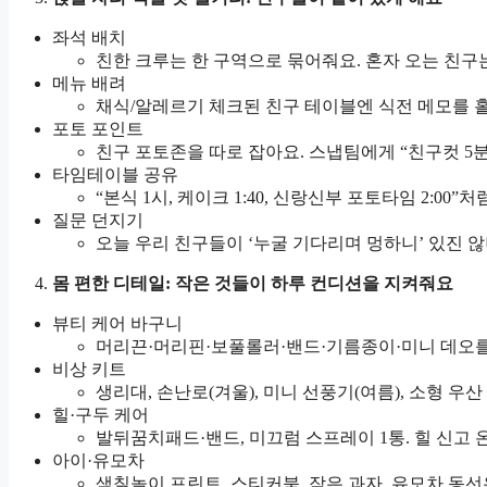
좌석 배치
친한 크루는 한 구역으로 묶어줘요. 혼자 오는 친
메뉴 배려
채식/알레르기 체크된 친구 테이블엔 식전 메모를 홀 
포토 포인트
친구 포토존을 따로 잡아요. 스냅팀에게 “친구컷 5
타임테이블 공유
“본식 1시, 케이크 1:40, 신랑신부 포토타임 2:0
질문 던지기
오늘 우리 친구들이 ‘누굴 기다리며 멍하니’ 있진 
몸 편한 디테일: 작은 것들이 하루 컨디션을 지켜줘요
뷰티 케어 바구니
머리끈·머리핀·보풀롤러·밴드·기름종이·미니 데오를
비상 키트
생리대, 손난로(겨울), 미니 선풍기(여름), 소형 우
힐·구두 케어
발뒤꿈치패드·밴드, 미끄럼 스프레이 1통. 힐 신고
아이·유모차
색칠놀이 프린트, 스티커북, 작은 과자. 유모차 동