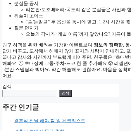
분실물 공지
리본핀·보조배터리·목도리 같은 분실물은 사진과 함
뒤풀이 초이스
“술/논알콜” 두 옵션을 동시에 열고, 1·2차 시간을
질문 던지기
오늘의 감사가 ‘개별 이름’까지 닿았나요? 이름이 
친구 하객을 위한 배려는 거창한 이벤트보다
정보의 정확함, 동
답게 바꾸고, 도착해서 헤매지 않게 표지와 사람이 안내하고, 
끝나고 감사와 사진까지 부드럽게 이어주면, 친구들은 “초대받아 
해봐요. ① 초대장에 교통·주차·드코 한 줄 추가해요 ② 리셉션
5분만 스냅팀과 박아요. 약간 허술해도 괜찮아요. 마음을 정확
어요.
검색
검색
주간 인기글
결혼식 전날 해야 할 일 체크리스트