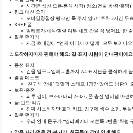
시간(리셉션 오픈/본식 시작)·장소(건물 동/층/홀명
링크 대신 요약
모바일청첩장 링크만 툭 주지 말고 “주차 2시간 무료,
RSVP 폼
알레르기/채식/할랄 여부 체크 칸을 꼭 넣어요. 한 
질문 던지기
지금 초대장에 “언제 어디서 어떻게” 모두 보이나요
도착하자마자 편해야 해요: 길·표지·사람이 안내판이에요
동선 표지
건물 입구→엘베→홀까지 A4 표지판을 큼직하게 
웰컴 데스크
‘친구석 안내’ 팻말과 스태프 1명만 있어도 방황이 
보관·충전
외투 걸이, 보조배터리 2~3개, 폰 충전 멀티탭 마
물·민트·티슈
진짜 사소하지만 효과 커요. 입구에 생수 소형, 무
질문 던지기
우리 안내 문구가 “엘리베이터 오른쪽 2번홀”처럼 
앉을 자리·먹을 것·볼거리: 친구들이 같이 있게 해요