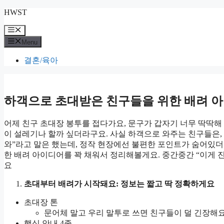
Skip
HWST
to
content
Menu
Menu
결혼/육아
하객으로 초대받은 친구들을 위한 배려 
어제 친구 초대장 봉투를 접다가요, 문구가 갑자기 너무 딱딱해
이 설레기나 할까 싶더라구요. 사실 하객으로 와주는 친구들은,
와”라고 말은 했는데, 정작 현장에선 불편한 포인트가 숨어있더
한 배려 아이디어를 꽉 채워서 정리해볼게요. 중간중간 “이게 진
요
초대부터 배려가 시작돼요: 정보는 짧고 딱 정확하게요
초대장 톤
문어체 말고 우리 말투로 쓰면 친구들이 덜 긴장해요
핵심 안내 4종