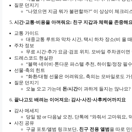
질문 던지기
“나였으면 지금 뭐가 불편할까?” 이 상상이 체크
시간·교통·비용을 아껴줘요: 친구 지갑과 체력을 존중해
교통 가이드
대중교통 루트와 막차 시간, 택시 하차 장소(비 올 
주차 정보
무료 시간·추가 요금·검표 위치. 모바일 주차권이면
드레스코드 현실판
“블랙·네이비·톤다운 파스텔 추천, 하이힐/정장 필
선물·축의 힌트
“화환/대형 선물은 어려워요, 축의는 모바일로도 
질문 던지기
오늘 오고 가는데
돈/시간
이 과하게 들지는 않나요?
끝나고도 배려는 이어져요: 감사·사진·사후케어까지요
감사 메세지
당일 밤 or 다음날 오전, 단톡에 “와줘서 고마워요,
사진 공유
구글 포토/앨범 링크보단,
친구 전용 앨범
을 따로 만