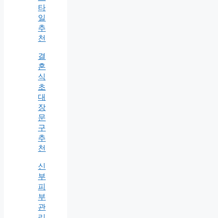
타
일
추
천
결
혼
식
초
대
장
문
구
추
천
신
부
피
부
관
리,