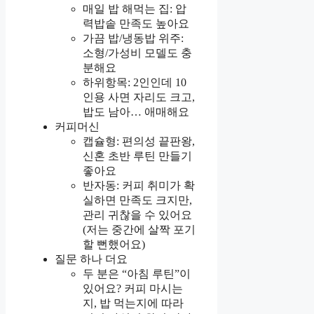
매일 밥 해먹는 집: 압
력밥솥 만족도 높아요
가끔 밥/냉동밥 위주:
소형/가성비 모델도 충
분해요
하위항목: 2인인데 10
인용 사면 자리도 크고,
밥도 남아… 애매해요
커피머신
캡슐형: 편의성 끝판왕,
신혼 초반 루틴 만들기
좋아요
반자동: 커피 취미가 확
실하면 만족도 크지만,
관리 귀찮을 수 있어요
(저는 중간에 살짝 포기
할 뻔했어요)
질문 하나 더요
두 분은 “아침 루틴”이
있어요? 커피 마시는
지, 밥 먹는지에 따라