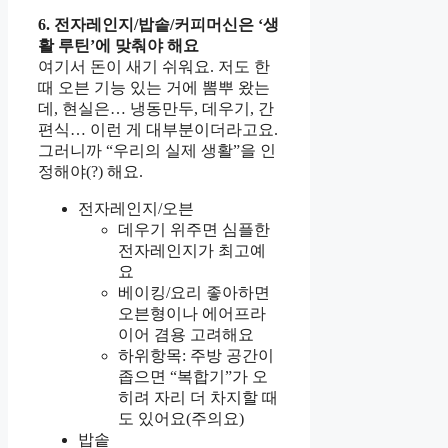
6. 전자레인지/밥솥/커피머신은 ‘생
활 루틴’에 맞춰야 해요
여기서 돈이 새기 쉬워요. 저도 한
때 오븐 기능 있는 거에 뽐뿌 왔는
데, 현실은… 냉동만두, 데우기, 간
편식… 이런 게 대부분이더라고요.
그러니까 “우리의 실제 생활”을 인
정해야(?) 해요.
전자레인지/오븐
데우기 위주면 심플한
전자레인지가 최고예
요
베이킹/요리 좋아하면
오븐형이나 에어프라
이어 겸용 고려해요
하위항목: 주방 공간이
좁으면 “복합기”가 오
히려 자리 더 차지할 때
도 있어요(주의요)
밥솥