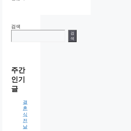
검색
검
색
주간
인기
글
결
혼
식
전
날