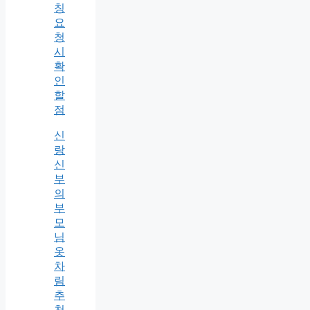
칭
요
청
시
확
인
할
점
신
랑
신
부
의
부
모
님
옷
차
림
추
천