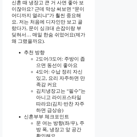
신혼 때 냉장고 큰 거 사면 좋아 보
이잖아요? 근데 막상 써보면 “문이
어디까지 열리냐”가 훨씬 중요해
요. 저는 처음에 디자인만 보고 골
랐다가, 문이 싱크대 손잡이랑 부
딪혀서… 매일 한숨 쉬었어요(제가
왜 그랬을까요).
추천 방향
2도어/3도어: 주방이 좁
으면 동선이 좋아요
4도어: 수납 정리 자신
있고, 요리 자주하면 만
족감 커요
김치냉장고는 “필수”는
아니고 라이프스타일
따라요(김치·반찬 자주
하면 급상승)
신혼부부 체크포인트
문 여는 방향(좌/우), 주
방 폭, 냉장고 앞 공간
확인해요