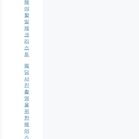
해
야
할
일
체
크
리
스
트
웨
딩
사
진
촬
영
을
위
한
헤
어
스