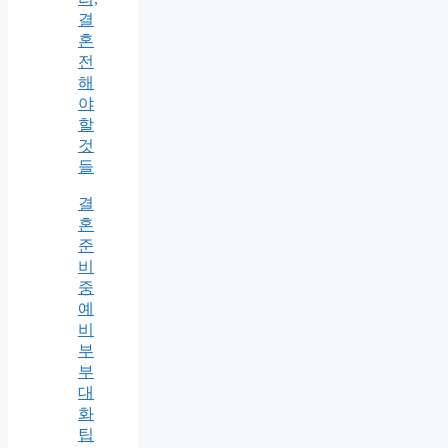
결
혼
전
해
야
할
것
들
결
혼
준
비
중
예
비
부
부
대
화
팁