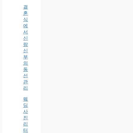
결
혼
식
에
서
신
랑
신
부
의
동
선
관
리
웨
딩
사
진
리
터