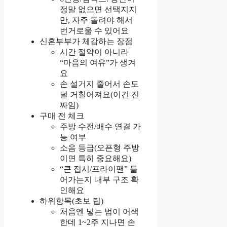
정말 없으면 선택지지
만, 자주 돌려야 해서
번거로울 수 있어요
신혼부부가 체감하는 장점
시간 절약이 아니라
“마음의 여유”가 생겨
요
손 설거지 줄어서 손도
덜 거칠어져요(이건 진
짜임)
구매 전 체크
주방 수전/배수 연결 가
능 여부
소음 등급(오픈형 주방
이면 특히 중요해요)
“큰 접시/프라이팬” 들
어가는지 내부 구조 확
인해요
하위항목(초보 팁)
처음엔 넣는 법이 어색
한데 1~2주 지나면 손