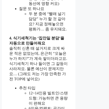
동선에 영향 커요)
질문 또 하나요
두 분 중에 “빨래 널기
담당” 누가 할 것 같아
요? 지금 정해놓으면
평화가… 좀 유지돼요.
4. 식기세척기는 ‘집안일 분담’을
자동으로 만들어줘요
솔직히 신혼 때 설거지로 크게 싸
운 적은 없었는데, 은근히 “오늘은
누가 하지?”가 계속 쌓이더라고요.
식기세척기 하나 들이면 그 갈등이
사라져요. 물론 예산이 문제지만
요… (그래도 저는 가장 만족한 가
전 TOP에 넣어요)
추천 타입
12~14인용 빌트인/스탠
드형: 가능하면 큰 용량
이 편해요
6인용/컴팩트: 공간이