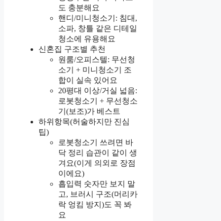
도 충분해요
핸디/미니청소기: 침대,
소파, 창틀 같은 디테일
청소에 유용해요
신혼집 구조별 추천
원룸/오피스텔: 무선청
소기 + 미니청소기 조
합이 실속 있어요
20평대 이상/거실 넓음:
로봇청소기 + 무선청소
기(보조)가 베스트
하위항목(허술하지만 진심
팁)
로봇청소기 쓰려면 바
닥 정리 습관이 같이 생
겨요(이게 의외로 장점
이에요)
흡입력 숫자만 보지 말
고, 브러시 구조(머리카
락 엉킴 방지)도 꼭 봐
요