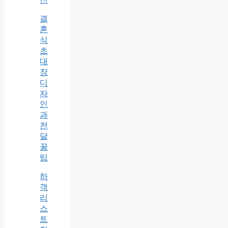
결
혼
식
초
대
장
디
자
인
과
전
달
꿀
팁
하
객
리
스
트