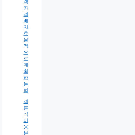
객
좌
석
배
치,
효
율
적
으
로
계
획
하
는
법
결
혼
식
비
용
분