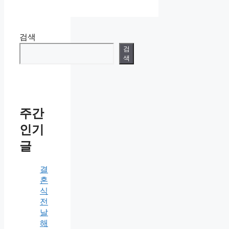
검색
검
색
주간
인기
글
결
혼
식
전
날
해