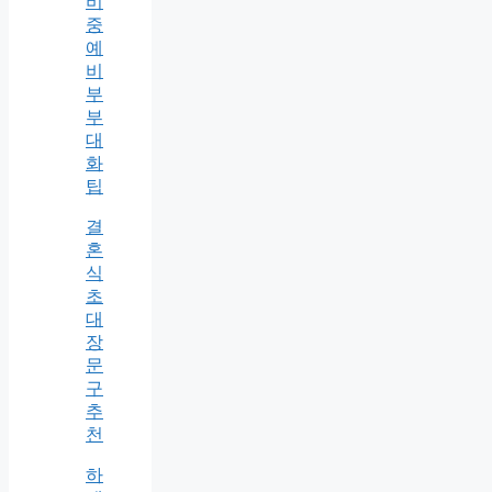
비
중
예
비
부
부
대
화
팁
결
혼
식
초
대
장
문
구
추
천
하