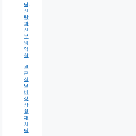
담,
신
랑
과
신
부
의
역
할
결
혼
식
날
비
상
상
황
대
처
팁