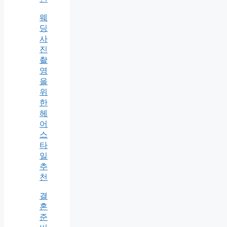
웨
딩
사
진
촬
영
을
위
한
헤
어
스
타
일
추
천
결
혼
준