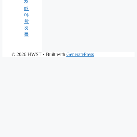
전
해
야
할
것
들
© 2026 HWST
• Built with
GeneratePress