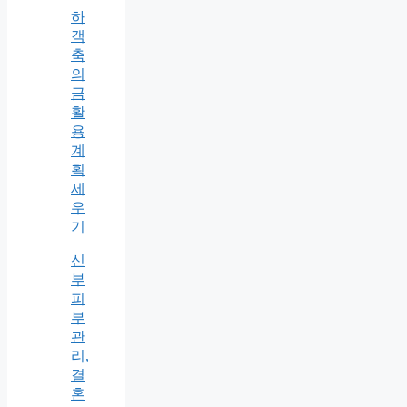
하
객
축
의
금
활
용
계
획
세
우
기
신
부
피
부
관
리,
결
혼