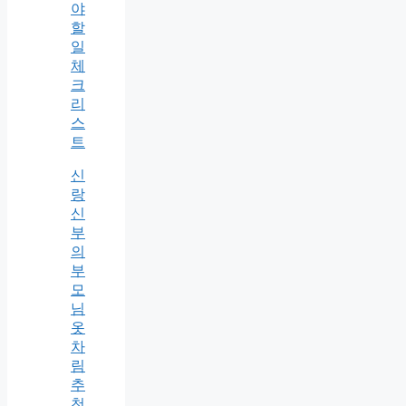
야
할
일
체
크
리
스
트
신
랑
신
부
의
부
모
님
옷
차
림
추
천