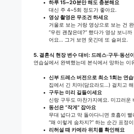
하루 15~20분만 해도 충분해요
대신 주 4~5회 정도가 좋아요.
영상 촬영은 무조건 하세요
거울로 보는 거랑 영상으로 보는 건 완
“우린 괜찮은데?” 했다가 영상 보니까
어요… 그거 보면 웃긴데 또 슬퍼요.
5. 결혼식 현장 변수 대비: 드레스·구두·동선
연습실에서 완벽했는데 본식에서 망하는 이유
신부 드레스 버전으로 최소 1회는 연
집에서 긴 치마(담요라도…) 걸치고 해
구두는 미리 길들이세요
신랑 구두도 마찬가지예요. 미끄러운 
동선은 “작게” 잡아요
무대 넓다고 막 돌아다니면 호흡이 빨
“왜 이렇게 숨차지?” 하는 순간 표정이
리허설 때 카메라 위치를 확인해요