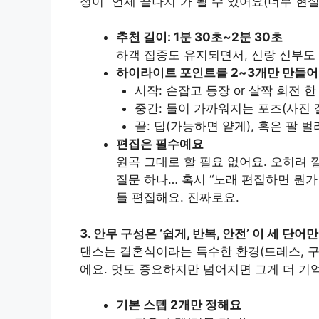
정이 “언제 끝나지”가 될 수 있어요(너무 현실
추천 길이: 1분 30초~2분 30초
하객 집중도 유지되면서, 신랑 신부도
하이라이트 포인트를 2~3개만 만들
시작: 손잡고 등장 or 살짝 회전 한
중간: 둘이 가까워지는 포즈(사진 
끝: 딥(가능하면 얕게), 혹은 팔 
편집은 필수예요
원곡 그대로 할 필요 없어요. 오히려 
질문 하나… 혹시 “노래 편집하면 뭔가 
들 편집해요. 진짜로요.
3. 안무 구성은 ‘쉽게, 반복, 안전’ 이 세 단
댄스는 결혼식이라는 특수한 환경(드레스, 구
에요. 멋도 중요하지만 넘어지면 그게 더 기
기본 스텝 2개만 정해요