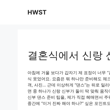
Skip
to
HWST
content
결혼식에서 신랑 
아침에 거울 보다가 갑자기 제 표정이 너무 “
식 웃었어요. 요즘은 뭐 하나만 준비해도 체
객, 사진… 근데 이상하게 “댄스”는 뒤로 밀
면 중 하나가 신랑 신부가 둘이 딱 맞춰 움
신부 댄스 준비 팁을, 제가 직접 헤매면서 주
중간에 “이거 진짜 해야 하나?” 싶은 포인트