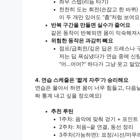
좌우 스텝(리듬 타기)
천천히 도는 회전(손잡고 한 바퀴)
이 두 개만 있어도 “춤”처럼 보여요
반복 구간을 만들면 실수가 줄어요
같은 동작이 반복되면 몸이 익숙해져
위험한 동작은 과감히 빼요
점프/급회전/깊은 딥은 드레스나 
저는 딥 욕심냈다가 연습 중에 신
“어…어어?” 하다가 그냥 웃고 말
4. 연습 스케줄은 ‘짧게 자주’가 승리해요
연습은 몰아서 하면 몸이 너무 힘들고, 다음날
짜 통계 내고 싶을 정도예요)
추천 루틴
1주차: 음악에 맞춰 걷기 + 포인트
2주차: 처음~끝 연결, 동선 정리
3주차(가능하면): 표정/시선/마무