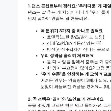
1. 댄스 콘셉트부터 정해요: ‘우리다운’ 게 제
댄스는 잘 추는 게 핵심이 아니라 “우리 둘
먼저 잡아야 연습도 덜 흔들려요.
곡 분위기 3가지 중 하나로 좁혀요
로맨틱(느린 왈츠/발라드 느낌)
경쾌(스윙/팝/리듬감 있는 곡)
반전(잔잔→갑자기 신나는 곡으로 
우리 성격을 솔직히 체크해요
둘 다 사람들 앞에서 춤추는 거 좋
한 명이 부끄럼이 많아요? 그럼 동
“우리 수준”을 인정하는 게 오히려 프
어려운 안무는 연습량이 3배가 되요. 
눈빛이 싸늘해진 커플을 봤어요… (네,
2. 곡 선택은 ‘길이’와 ‘포인트’가 전부예요
곡을 멋있게 고르면 반은 먹고 들어가요. 그