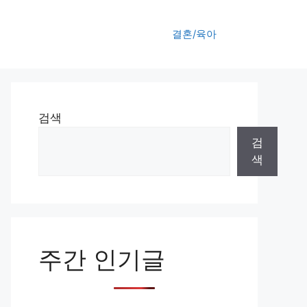
결혼/육아
검색
검
색
주간 인기글