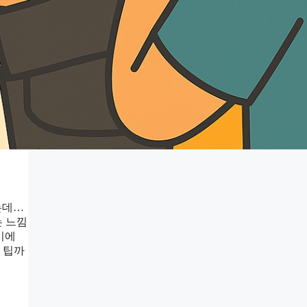
는데…
는 느낌
이에
 팁까