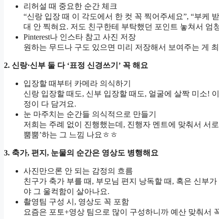
리허설 때 중요한 순간 체크
“신랑 입장 때 이 각도에서 한 컷 꼭 찍어주세요”, “부케
대 안 찍혀요. 저도 친구한테 부탁했던 포인트 놓쳐서 엄
Pinterest나 인스타 참고 사진 저장
원하는 무드나 구도 있으면 미리 저장해서 보여주는 게 최고
2. 신랑·신부 둘 다 ‘표정 신경쓰기’ 꼭 해요
입장할 때부터 카메라 의식하기
신랑 입장할 때도, 신부 입장할 때도, 얼굴에 살짝 미소! 
정이 다 담겨요.
눈 마주치는 순간들 의식적으로 만들기
저희는 주례 없이 진행했는데, 진행자 멘트에 맞춰서 서로
뿜뿜’하는 그 느낌 나요ㅎㅎ
3. 축가, 편지, 눈물의 순간은 영상도 병행해요
사진만으론 안 되는 감정의 흐름
친구가 축가 부를 때, 부모님 편지 낭독할 때, 혹은 신부
야 그 울컥함이 살아나요.
촬영팀 구성 시, 영상도 꼭 포함
요즘은 포토+영상 팀으로 많이 구성하니까 예산 맞춰서 꼭