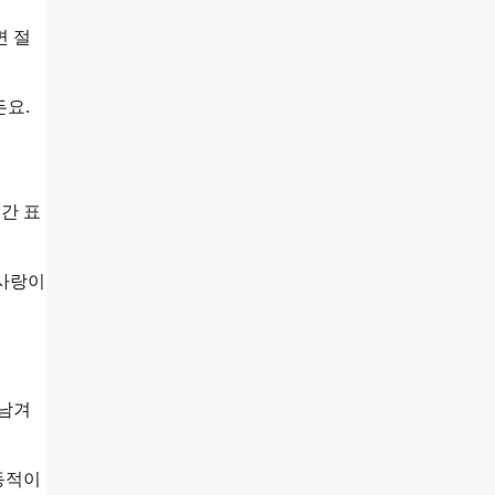
면 절
든요.
순간 표
‘사랑이
 남겨
동적이