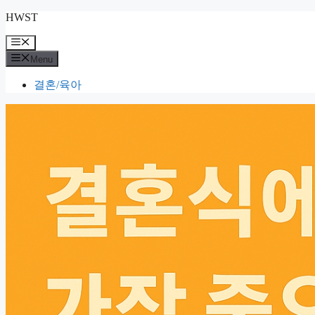
Skip
HWST
to
content
Menu
Menu
결혼/육아